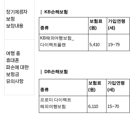
장기체류자
｜ KB손해보험
보험
보험료
가입연령
보장내용
종류
(원)
(세)
KB해외여행보험_
다이렉트플랜
5,410
19~79
여행 중
휴대폰
파손에 대한
｜ DB손해보험
보험금
유의사항
보험료
가입연령
종류
(원)
(세)
프로미 다이렉트 
해외여행보험
6,110
15~70